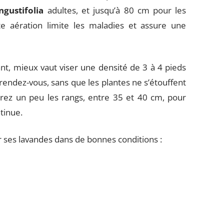
ngustifolia
adultes, et jusqu’à 80 cm pour les
e aération limite les maladies et assure une
nt, mieux vaut viser une densité de 3 à 4 pieds
u rendez-vous, sans que les plantes ne s’étouffent
rrez un peu les rangs, entre 35 et 40 cm, pour
tinue.
er ses lavandes dans de bonnes conditions :
 en l’ameublissant et en ajoutant du gravier si
et, en veillant à ne pas enterrer le collet.
on, puis espacez les apports pour éviter l’excès