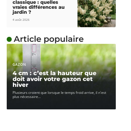
classique : quelles
vraies différences au
jardin ?
4 août 2026
Article populaire
GAZON
4 cm : c’est la hauteur que
doit avoir votre gazon cet
hiver
Plusieurs croient que lorsque le temps froid arrive, il n'est
plus nécessaire
…