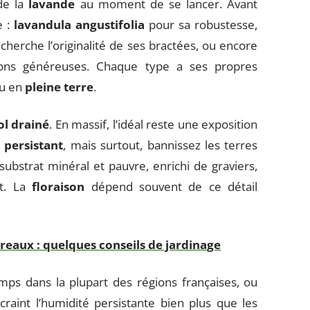
 de la
lavande
au moment de se lancer. Avant
e :
lavandula angustifolia
pour sa robustesse,
n cherche l’originalité de ses bractées, ou encore
isons généreuses. Chaque type a ses propres
u en
pleine terre
.
ol drainé
. En massif, l’idéal reste une exposition
e persistant
, mais surtout, bannissez les terres
n substrat minéral et pauvre, enrichi de graviers,
nt. La
floraison
dépend souvent de ce détail
reaux : quelques conseils de jardinage
emps dans la plupart des régions françaises, ou
craint l’humidité persistante bien plus que les