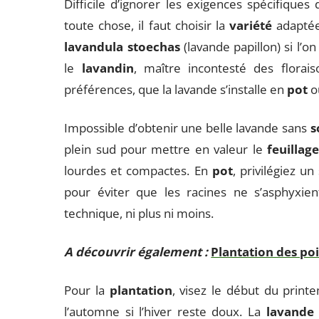
Difficile d’ignorer les exigences spécifiques
toute chose, il faut choisir la
variété
adapté
lavandula stoechas
(lavande papillon) si l’o
le
lavandin
, maître incontesté des flora
préférences, que la lavande s’installe en
pot
o
Impossible d’obtenir une belle lavande sans
s
plein sud pour mettre en valeur le
feuillag
lourdes et compactes. En
pot
, privilégiez u
pour éviter que les racines ne s’asphyxie
technique, ni plus ni moins.
A découvrir également :
Plantation des poi
Pour la
plantation
, visez le début du print
l’automne si l’hiver reste doux. La
lavande