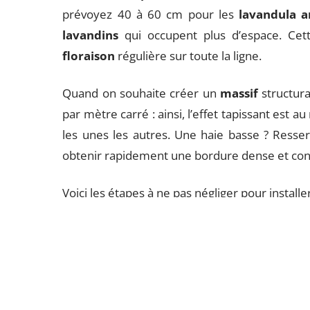
prévoyez 40 à 60 cm pour les
lavandula a
lavandins
qui occupent plus d’espace. Cett
floraison
régulière sur toute la ligne.
Quand on souhaite créer un
massif
structura
par mètre carré : ainsi, l’effet tapissant est a
les unes les autres. Une haie basse ? Resse
obtenir rapidement une bordure dense et con
Voici les étapes à ne pas négliger pour install
Préparez le sol sur 30 cm de profondeur,
nécessaire.
Plantez la motte à la même hauteur qu’en god
Arrosez raisonnablement après la plantati
d’humidité.