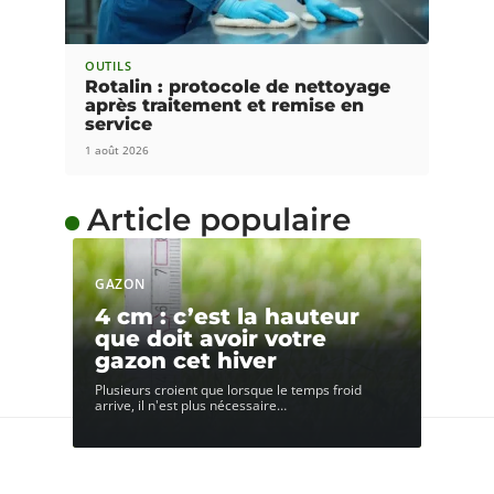
OUTILS
Rotalin : protocole de nettoyage
après traitement et remise en
service
1 août 2026
Article populaire
GAZON
4 cm : c’est la hauteur
que doit avoir votre
gazon cet hiver
Plusieurs croient que lorsque le temps froid
arrive, il n'est plus nécessaire
…