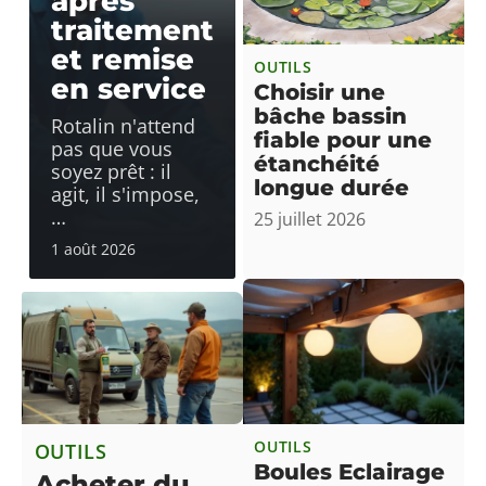
après
traitement
et remise
OUTILS
en service
Choisir une
bâche bassin
Rotalin n'attend
fiable pour une
pas que vous
étanchéité
soyez prêt : il
longue durée
agit, il s'impose,
…
25 juillet 2026
1 août 2026
OUTILS
OUTILS
Boules Eclairage
Acheter du